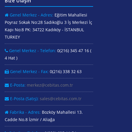
Bize Ulaşın
Genel Merkez - Adres:
Eğitim Mahallesi
Poyraz Sokak No:28 Sadıkoğlu 3 İş Merkezi İç
Kapı No:8 PK: 34722 Kadıköy - İSTANBUL
TURKEY
Genel Merkez - Telefon:
0(216) 345 47 16 (
4 Hat )
Genel Merkez - Fax:
0(216) 338 32 63
E-Posta:
merkez@cebitas.com.tr
E-Posta (Satış):
sales@cebitas.com.tr
Fabrika - Adres:
Bozköy Mahallesi 13.
Cadde No.8 İzmir / Aliağa